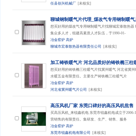
任县创兴机械厂
[未核实]
聊城钢制暖气片代理_煤改气专用钢制暖气
想买好用的煤改气专用钢制暖气片找聊城宏泰散热器
集众多人才，组建高素质人才队伍，于1990-01-
冶金窑炉
高炉
聊城市宏泰散热器有限责任公司
[未核实]
加工铸铁暖气片 河北品质好的铸铁椭三柱
想买好用的铸铁椭三柱暖气片找冀州暖气 河北省冀州暖气片
水暖五金有限责任。主要生产铸铁椭三柱暖气片
冶金窑炉
高炉
河北省冀州暖气片公司
[未核实]
高压风机厂家 东莞口碑好的高压风机批售
买高压风机_来锐鑫机电 东莞市锐鑫机电成立于2006-
营销售的有限责任。集研发、生产、销售、服务
冶金窑炉
高炉
东莞市锐鑫机电有限公司
[未核实]