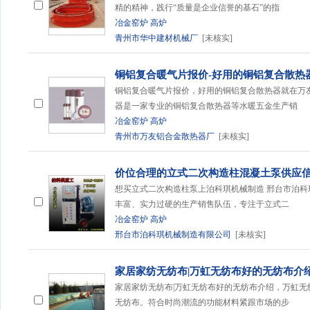
精的精神，践行“质量是企业信誉的基石”的指
冶金窑炉
高炉
青州市华中建材机械厂
[未核实]
铜铝复合暖气片报价-好用的铜铝复合散热
铜铝复合暖气片报价，好用的铜铝复合散热器就在万
器是一家专业的铜铝复合散热器等水暖五金生产销
冶金窑炉
高炉
青州市万友铝合金散热器厂
[未核实]
价位合理的立式二次构造柱混凝土泵供应信
想买立式二次构造柱泵上泊科琪机械制造 邢台市泊
丰富、实力过硬的生产销售队伍，专注于立式二
冶金窑炉
高炉
邢台市泊科琪机械制造有限公司
[未核实]
家居家纺无纺布|万虹无纺布好的无纺布介
家居家纺无纺布|万虹无纺布好的无纺布介绍，万虹无
无纺布。符合时尚潮流的功能材料紧跟市场的步