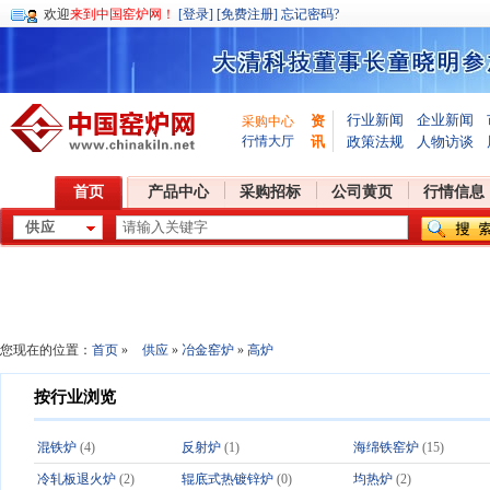
欢迎
来到中国窑炉网！
[登录]
[免费注册]
忘记密码?
行业新闻
企业新闻
资
采购中心
行情大厅
讯
政策法规
人物访谈
首页
产品中心
采购招标
公司黄页
行情信息
您现在的位置：
首页
»
供应
»
冶金窑炉
»
高炉
按行业浏览
混铁炉
(4)
反射炉
(1)
海绵铁窑炉
(15)
冷轧板退火炉
(2)
辊底式热镀锌炉
(0)
均热炉
(2)