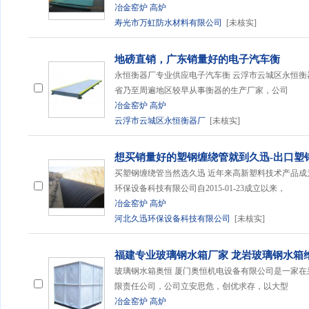
冶金窑炉
高炉
寿光市万虹防水材料有限公司
[未核实]
地磅直销，广东销量好的电子汽车衡
永恒衡器厂专业供应电子汽车衡 云浮市云城区永恒衡器厂，
省乃至周遍地区较早从事衡器的生产厂家，公司
冶金窑炉
高炉
云浮市云城区永恒衡器厂
[未核实]
想买销量好的塑钢缠绕管就到久迅-出口塑
买塑钢缠绕管当然选久迅 近年来高新塑料技术产品
环保设备科技有限公司自2015-01-23成立以来，
冶金窑炉
高炉
河北久迅环保设备科技有限公司
[未核实]
福建专业玻璃钢水箱厂家 龙岩玻璃钢水箱
玻璃钢水箱奥恒 厦门奥恒机电设备有限公司是一家
限责任公司，公司立安思危，创优求存，以大型
冶金窑炉
高炉