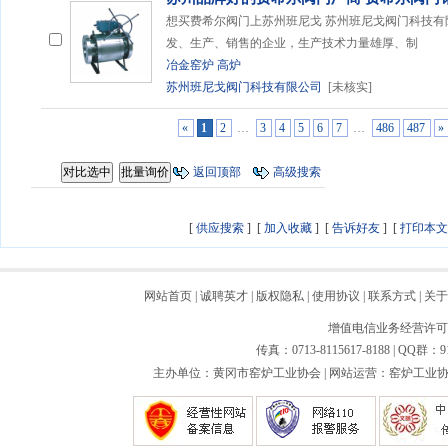
想买费希尔阀门上苏州班尼戈 苏州班尼戈阀门科技
发、生产、销售的企业，生产技术力量雄厚、制
冶金窑炉
高炉
苏州班尼戈阀门科技有限公司
[未核实]
«
1
2
…
3
4
5
6
7
…
486
487
»
返回顶部
高级搜索
[
供应搜索
] [
加入收藏
] [
告诉好友
] [
打印本文
网站首页
|
诚聘英才
|
版权隐私
|
使用协议
|
联系方式
|
关于
增值电信业务经营许可证：
传真：0713-8115617-8188 | QQ群：9
主办单位：黄冈市窑炉工业协会 | 网站运营：窑炉工业协会