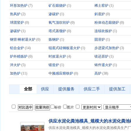
环形加热炉
(7)
矿石煅烧炉
(1)
稀土窑炉
(1)
热风炉
(2)
渗碳炉
(1)
斜底炉
(0)
球团竖炉
(0)
氧气顶吹转炉
(0)
粉体动态煅烧炉
(0)
渗碳炉
(1)
塔式蒸馏炉
(0)
连续吹炼炉
(1)
钢管/棒材退火炉
(0)
炼钢炉
(1)
固溶炉
(1)
铝合金炉
(14)
辊底式硅钢板退火炉
(1)
步进梁式加热炉
(3)
炉外精炼炉
(0)
时效退火炉
(4)
镁还原炉
(1)
淬火炉
(5)
锻造炉
(1)
铸件退火炉
(1)
加热炉
(11)
中频感应熔铁炉
(0)
高炉
(38)
全部
供应
提供服务
供应二手
提供加工
标价
图片
供应水泥化粪池模具_规模大的水泥化粪池
供应水泥化粪池模具_规模大的水泥化粪池模具生产