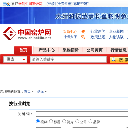
欢迎
来到中国窑炉网！
[登录]
[免费注册]
忘记密码?
行业新闻
企业新闻
资
采购中心
行情大厅
讯
政策法规
人物访谈
首页
产品中心
采购招标
公司黄页
行情信息
您现在的位置：
首页
»
供应
»
按行业浏览
关 键 词：
模糊
标题
简介
公司
品牌