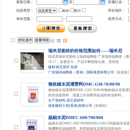
更新日期：
至
所属行业：
信息类型：
所在地区：
标价
图片
单价范围：
~
排序方式：
瑞米尼瓷砖的价格范围如何——瑞米尼
找优质瑞米尼瓷砖上瑞得福陶瓷 广东瑞得福陶瓷（香港
10-17，发展至今，产品不断推陈出新，坚持技
建材/砖瓦窑炉
轮窑
广东瑞得福陶瓷（香港）国际集团有限公司
[未核实]
無收縮水泥灌漿料DMC-GM-70/80/90
無收縮水泥灌漿料DMC-GM-70/80/90無收縮水
然高強度骨料、混凝土外加劑等組成的幹混材料，
生产原材料
其它原材料
德美建材工程(香港)有限公司
[未核实]
超細水泥DMFC-600/700/800
超細水泥DMFC-600/700/800/900/1100/12
無機剛性超細材料，利用超細水泥再添加其他外