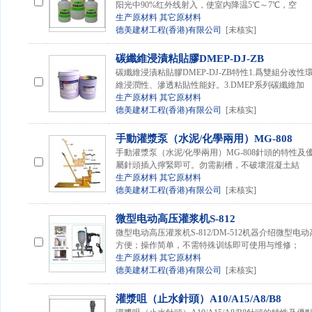
阳光中90%红外线射入，使室内降温5℃～7℃，空
生产原材料
其它原材料
德美建材工程(香港)有限公司
[未核实]
碳纖維浸漬粘貼膠DMEP-DJ-ZB
碳纖維浸漬粘貼膠DMEP-DJ-ZB特性1.爲雙組分改
維浸潤性、滲透粘貼性能好。3.DMEP系列碳纖維加
生产原材料
其它原材料
德美建材工程(香港)有限公司
[未核实]
手動灌漿泵（水泥/化學兩用）MG-808
手動灌漿泵（水泥/化學兩用）MG-808針頭的特性
屬針頭插入擰緊即可。勿需剔槽，不破壞混凝土結
生产原材料
其它原材料
德美建材工程(香港)有限公司
[未核实]
微型电动高压灌浆机S-812
微型电动高压灌浆机S-812/DM-512机器介绍微型
方便；操作简单，不需特殊训练即可使用与维修；
生产原材料
其它原材料
德美建材工程(香港)有限公司
[未核实]
灌漿咀（止水針頭）A10/A15/A8/B8