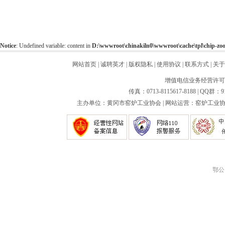
Notice
: Undefined variable: content in
D:\wwwroot\chinakiln0\wwwroot\cache\tpl\chip-z
网站首页
|
诚聘英才
|
版权隐私
|
使用协议
|
联系方式
|
关于
增值电信业务经营许可证：
传真：0713-8115617-8188 | QQ群：9
主办单位：黄冈市窑炉工业协会 | 网站运营：窑炉工业协会
鄂公网