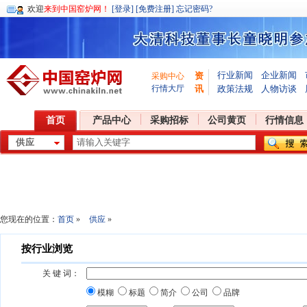
欢迎
来到中国窑炉网！
[登录]
[免费注册]
忘记密码?
行业新闻
企业新闻
资
采购中心
行情大厅
讯
政策法规
人物访谈
首页
产品中心
采购招标
公司黄页
行情信息
您现在的位置：
首页
»
供应
»
按行业浏览
关 键 词：
模糊
标题
简介
公司
品牌