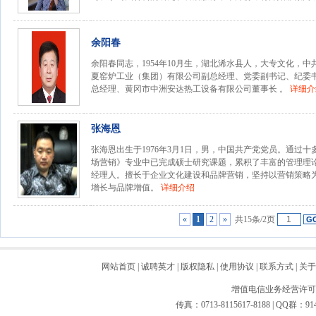
余阳春
余阳春同志，1954年10月生，湖北浠水县人，大专文化，
夏窑炉工业（集团）有限公司副总经理、党委副书记、纪委
总经理、黄冈市中洲安达热工设备有限公司董事长 。
详细介
张海恩
张海恩出生于1976年3月1日，男，中国共产党党员。通过
场营销》专业中已完成硕士研究课题，累积了丰富的管理理
经理人。擅长于企业文化建设和品牌营销，坚持以营销策略
增长与品牌增值。
详细介绍
«
1
2
»
共15条/2页
网站首页
|
诚聘英才
|
版权隐私
|
使用协议
|
联系方式
|
关于
增值电信业务经营许可证：
传真：0713-8115617-8188 | QQ群：91