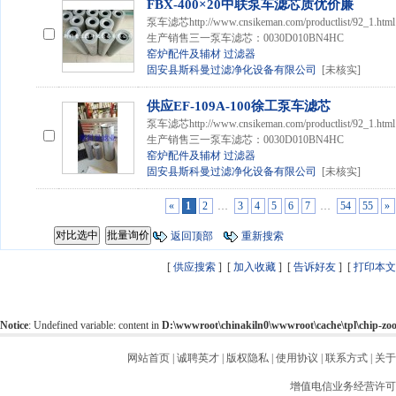
FBX-400×20中联泵车滤芯质优价廉
泵车滤芯http://www.cnsikeman.com/productlist
生产销售三一泵车滤芯：0030D010BN4HC
窑炉配件及辅材
过滤器
固安县斯科曼过滤净化设备有限公司
[未核实]
供应EF-109A-100徐工泵车滤芯
泵车滤芯http://www.cnsikeman.com/productlist
生产销售三一泵车滤芯：0030D010BN4HC
窑炉配件及辅材
过滤器
固安县斯科曼过滤净化设备有限公司
[未核实]
«
1
2
…
3
4
5
6
7
…
54
55
»
返回顶部
重新搜索
[
供应搜索
] [
加入收藏
] [
告诉好友
] [
打印本文
Notice
: Undefined variable: content in
D:\wwwroot\chinakiln0\wwwroot\cache\tpl\chip-z
网站首页
|
诚聘英才
|
版权隐私
|
使用协议
|
联系方式
|
关于
增值电信业务经营许可证：