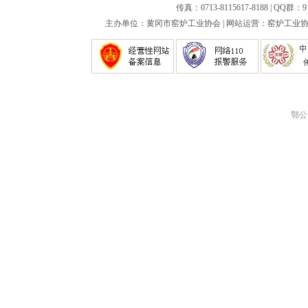
传真：0713-8115617-8188 | QQ群：9
主办单位：黄冈市窑炉工业协会 | 网站运营：窑炉工业协会
鄂公网