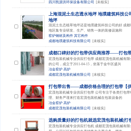
四川凯源洪环保设备有限公司
[未核实]
上海混泥土生态透水地坪 地璞建筑科技公
地坪
混泥土生态植草地坪还是地璞建筑科技公司的好 成
地区集专业研发、生产、销售一体的装修设施和
窑炉钢材及构件
其它构件
成都地璞建筑科技有限公司
[未核实]
成都口碑好的打包带供应商推荐——打包
宏茂包装机械专业供应打包带 成都宏茂包装机械有
的公司，成立于2011-04-15，坐落于金牛区盛兴
冶金窑炉
高炉
成都宏茂包装机械有限公司
[未核实]
打包带出售——成都价格合理的打包带【
宏茂包装机械专业供应打包带 公司专注于各类打包
理、财务严谨来打造宏茂包装机械在包装设备的
冶金窑炉
高炉
成都宏茂包装机械有限公司
[未核实]
选购质量好的打包机就选宏茂包装机械|打
宏茂包装机械专业供应打包机 成都宏茂包装机械有限公