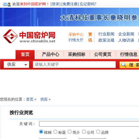
欢迎
来到中国窑炉网！
[登录]
[免费注册]
忘记密码?
行业新闻
企业新闻
资
采购中心
行情大厅
讯
政策法规
人物访谈
首页
产品中心
采购招标
公司黄页
行情信息
您现在的位置：
首页
»
供应
»
按行业浏览
关 键 词：
模糊
标题
简介
公司
品牌