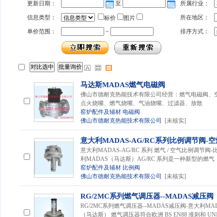
更新日期：
至
所属行业：
信息类型：
所在地区：
标价
图片
单价范围：
~
排序方式：
马达斯MADAS燃气电磁阀
佛山市德耐克热能技术有限公司经营：燃气电磁阀、
点火烧嘴、燃气烧嘴、气油烧嘴、过滤器、放散
窑炉配件及辅材
电磁阀
佛山市德耐克热能技术有限公司
[未核实]
意大利MADAS-AG/RC系列比例调节阀-
意大利MADAS-AG/RC 系列 燃气 / 空气比例调节
利MADAS（马达斯）AG/RC 系列是一种新型的燃气
窑炉配件及辅材
比例阀
佛山市徳耐克热能技术有限公司
[未核实]
RG/2MC系列燃气调压器--MADAS减压阀
RG/2MC系列燃气调压器--MADAS减压阀-意大利M
（马达斯） 燃气调压器符合欧洲 BS EN88 准则和 UNI