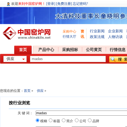
欢迎
来到中国窑炉网！
[登录]
[免费注册]
忘记密码?
行业新闻
企业新闻
资
采购中心
行情大厅
讯
政策法规
人物访谈
首页
产品中心
采购招标
公司黄页
行情信息
您现在的位置：
首页
»
供应
»
按行业浏览
关 键 词：
模糊
标题
简介
公司
品牌