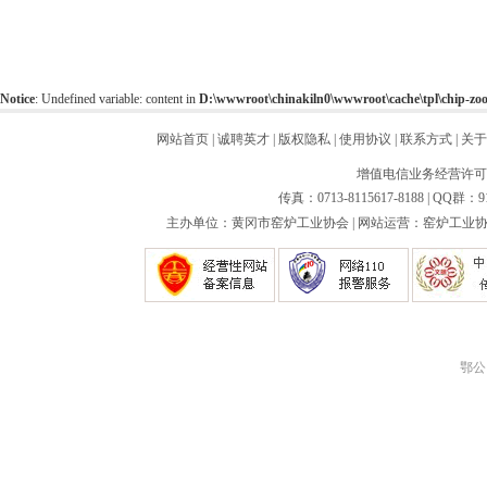
Notice
: Undefined variable: content in
D:\wwwroot\chinakiln0\wwwroot\cache\tpl\chip-z
网站首页
|
诚聘英才
|
版权隐私
|
使用协议
|
联系方式
|
关于
增值电信业务经营许可证：
传真：0713-8115617-8188 | QQ群：9
主办单位：黄冈市窑炉工业协会 | 网站运营：窑炉工业协会
鄂公网