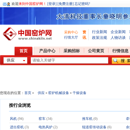
欢迎
来到中国窑炉网！
[登录]
[免费注册]
忘记密码?
行业新闻
企业新闻
资
采购中心
行情大厅
讯
政策法规
人物访谈
首页
产品中心
采购招标
公司黄页
行情信息
您现在的位置：
首页
»
供应
»
窑炉机械设备
»
干燥设备
按行业浏览
风机
(94)
窑车
(34)
推车机
(0)
牵
进出窑机
(3)
电热风炉
(2)
辊道窑传动设备
(6)
余