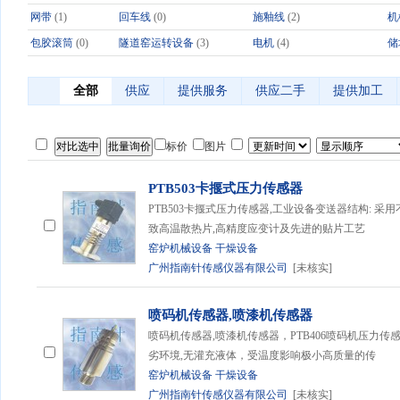
网带
(1)
回车线
(0)
施釉线
(2)
机
包胶滚筒
(0)
隧道窑运转设备
(3)
电机
(4)
储
全部
供应
提供服务
供应二手
提供加工
标价
图片
PTB503卡揠式压力传感器
PTB503卡揠式压力传感器,工业设备变送器结构: 采
致高温散热片,高精度应变计及先进的贴片工艺
窑炉机械设备
干燥设备
广州指南针传感仪器有限公司
[未核实]
喷码机传感器,喷漆机传感器
喷码机传感器,喷漆机传感器，PTB406喷码机压力传
劣环境,无灌充液体，受温度影响极小高质量的传
窑炉机械设备
干燥设备
广州指南针传感仪器有限公司
[未核实]