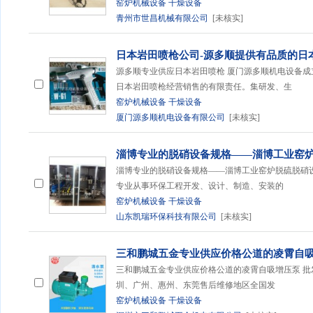
窑炉机械设备
干燥设备
青州市世昌机械有限公司
[未核实]
日本岩田喷枪公司-源多顺提供有品质的日
源多顺专业供应日本岩田喷枪 厦门源多顺机电设备成立于2
日本岩田喷枪经营销售的有限责任。集研发、生
窑炉机械设备
干燥设备
厦门源多顺机电设备有限公司
[未核实]
淄博专业的脱硝设备规格——淄博工业窑
淄博专业的脱硝设备规格——淄博工业窑炉脱硫脱硝
专业从事环保工程开发、设计、制造、安装的
窑炉机械设备
干燥设备
山东凯瑞环保科技有限公司
[未核实]
三和鹏城五金专业供应价格公道的凌霄自吸
三和鹏城五金专业供应价格公道的凌霄自吸增压泵 批
圳、广州、惠州、东莞售后维修地区全国发
窑炉机械设备
干燥设备