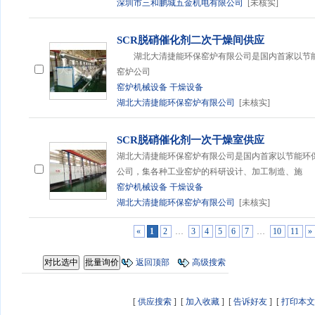
深圳市三和鹏城五金机电有限公司
[未核实]
SCR脱硝催化剂二次干燥间供应
湖北大清捷能环保窑炉有限公司是国内首家以节能
窑炉公司
窑炉机械设备
干燥设备
湖北大清捷能环保窑炉有限公司
[未核实]
SCR脱硝催化剂一次干燥室供应
湖北大清捷能环保窑炉有限公司是国内首家以节能环
公司，集各种工业窑炉的科研设计、加工制造、施
窑炉机械设备
干燥设备
湖北大清捷能环保窑炉有限公司
[未核实]
«
1
2
…
3
4
5
6
7
…
10
11
»
返回顶部
高级搜索
[
供应搜索
] [
加入收藏
] [
告诉好友
] [
打印本文