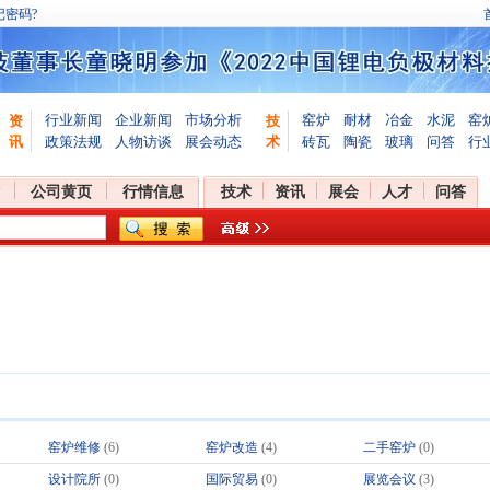
记密码?
行业新闻
企业新闻
市场分析
窑炉
耐材
冶金
水泥
窑
资
技
讯
政策法规
人物访谈
展会动态
术
砖瓦
陶瓷
玻璃
问答
行
公司黄页
行情信息
技术
资讯
展会
人才
问答
窑炉维修
(6)
窑炉改造
(4)
二手窑炉
(0)
设计院所
(0)
国际贸易
(0)
展览会议
(3)