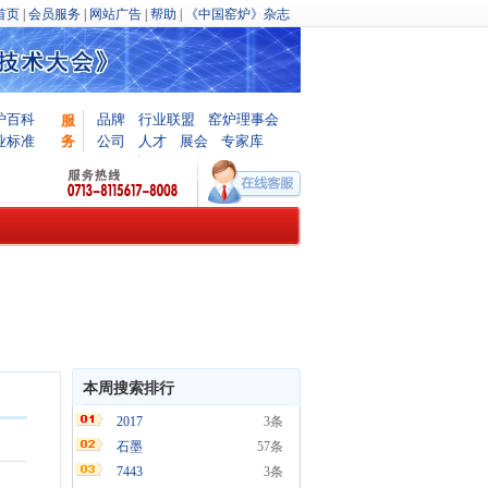
首页
|
会员服务
|
网站广告
|
帮助
|
《中国窑炉》杂志
炉百科
品牌
行业联盟
窑炉理事会
服
业标准
务
公司
人才
展会
专家库
本周搜索排行
2017
3条
石墨
57条
7443
3条