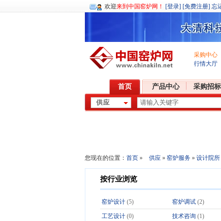
欢迎
来到中国窑炉网！
[登录]
[免费注册]
忘
采购中心
行情大厅
首页
产品中心
采购招标
您现在的位置：
首页
»
供应
»
窑炉服务
»
设计院所
按行业浏览
窑炉设计
(5)
窑炉调试
(2)
工艺设计
(0)
技术咨询
(1)