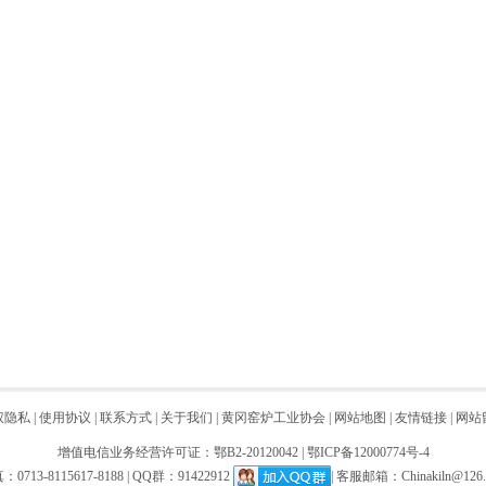
权隐私
|
使用协议
|
联系方式
|
关于我们
|
黄冈窑炉工业协会
|
网站地图
|
友情链接
|
网站
增值电信业务经营许可证：鄂B2-20120042
|
鄂ICP备12000774号-4
：0713-8115617-8188 | QQ群：91422912
| 客服邮箱：
Chinakiln@126