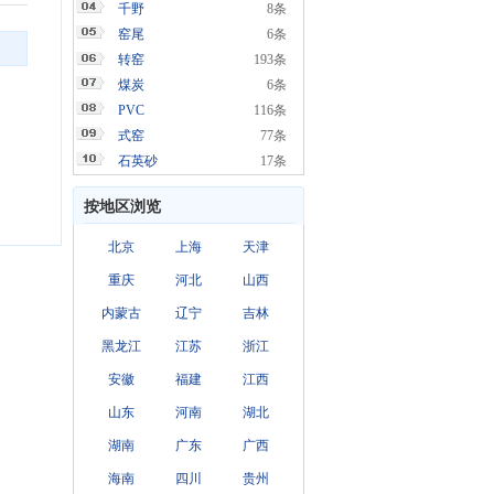
千野
8条
窑尾
6条
转窑
193条
煤炭
6条
PVC
116条
式窑
77条
石英砂
17条
按地区浏览
北京
上海
天津
重庆
河北
山西
内蒙古
辽宁
吉林
黑龙江
江苏
浙江
安徽
福建
江西
山东
河南
湖北
湖南
广东
广西
海南
四川
贵州