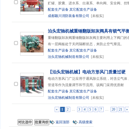
贮罐、胶囊、进水系、出液系、单向阀、安全阀、控
配套生产设备
其它配套生产设备
成都颖川消防装备有限公司
[未核实]
泊头宏驰机械重锤翻版卸灰阀具有锁气平
重锤翻版卸灰阀重锤翻版卸灰阀主要利用上下阀门的
有一层阀板处于关闭隔断状态，来防止空气窜流。
配套生产设备
其它配套生产设备
泊头宏驰机械制造有限公司
[未核实]
【泊头宏驰机械】电动方形风门质量过硬
电动方形风门广泛应用于通风除尘系统，对含尘气体
管道等作为流量调节和节流用。该阀门采用优质耐
配套生产设备
其它配套生产设备
泊头宏驰机械制造有限公司
[未核实]
«
1
2
…
3
4
5
6
7
…
20
21
»
返回顶部
高级搜索