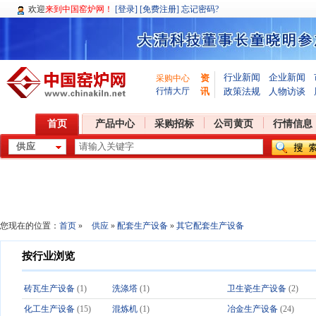
欢迎
来到中国窑炉网！
[登录]
[免费注册]
忘记密码?
行业新闻
企业新闻
资
采购中心
行情大厅
讯
政策法规
人物访谈
首页
产品中心
采购招标
公司黄页
行情信息
您现在的位置：
首页
»
供应
»
配套生产设备
»
其它配套生产设备
按行业浏览
砖瓦生产设备
(1)
洗涤塔
(1)
卫生瓷生产设备
(2)
化工生产设备
(15)
混炼机
(1)
冶金生产设备
(24)