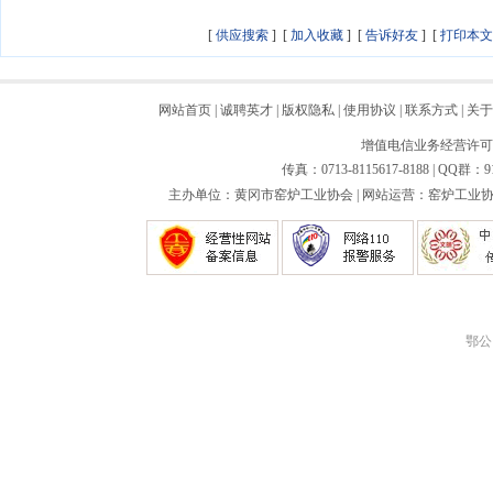
[
供应搜索
] [
加入收藏
] [
告诉好友
] [
打印本文
网站首页
|
诚聘英才
|
版权隐私
|
使用协议
|
联系方式
|
关于
增值电信业务经营许可证：
传真：0713-8115617-8188 | QQ群：9
主办单位：黄冈市窑炉工业协会 | 网站运营：窑炉工业协会
鄂公网