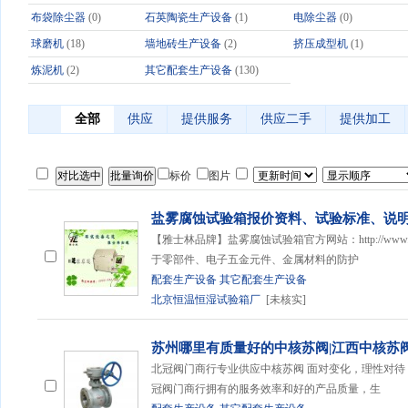
布袋除尘器
(0)
石英陶瓷生产设备
(1)
电除尘器
(0)
球磨机
(18)
墙地砖生产设备
(2)
挤压成型机
(1)
炼泥机
(2)
其它配套生产设备
(130)
全部
供应
提供服务
供应二手
提供加工
标价
图片
盐雾腐蚀试验箱报价资料、试验标准、说
【雅士林品牌】盐雾腐蚀试验箱官方网站：http://www.bj
于零部件、电子五金元件、金属材料的防护
配套生产设备
其它配套生产设备
北京恒温恒湿试验箱厂
[未核实]
苏州哪里有质量好的中核苏阀|江西中核苏
北冠阀门商行专业供应中核苏阀 面对变化，理性对
冠阀门商行拥有的服务效率和好的产品质量，生