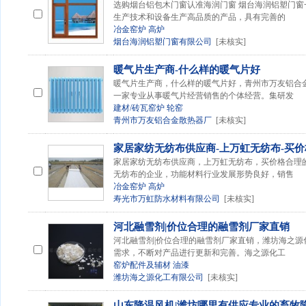
选购烟台铝包木门窗认准海润门窗 烟台海润铝塑门
生产技术和设备生产高品质的产品，具有完善的
冶金窑炉
高炉
烟台海润铝塑门窗有限公司
[未核实]
暖气片生产商-什么样的暖气片好
暖气片生产商，什么样的暖气片好，青州市万友铝合金散热
一家专业从事暖气片经营销售的个体经营。集研发
建材/砖瓦窑炉
轮窑
青州市万友铝合金散热器厂
[未核实]
家居家纺无纺布供应商-上万虹无纺布-买
家居家纺无纺布供应商，上万虹无纺布，买价格合理
无纺布的企业，功能材料行业发展形势良好，销售
冶金窑炉
高炉
寿光市万虹防水材料有限公司
[未核实]
河北融雪剂|价位合理的融雪剂厂家直销
河北融雪剂|价位合理的融雪剂厂家直销，潍坊海之源
需求，不断对产品进行更新和完善。海之源化工
窑炉配件及辅材
油漆
潍坊海之源化工有限公司
[未核实]
山东降温风机|潍坊哪里有供应专业的畜牧