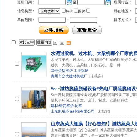
更新日期：
至
所属行业：
信息类型：
所在地区：
标价
图片
单价范围：
~
排序方式：
水泥过梁机、过木机、大梁机哪个厂家的
水泥过梁机、过木机、大梁机哪个厂家的质量好？ 
过机，大梁机，连梁机，门头石机。是一种
其他类型窑炉
工业锅炉
青州市众大建材机械厂
[未核实]
See~潍坊脱硫脱硝设备#热电厂脱硫脱硝设
See~潍坊脱硫脱硝设备#热电厂脱硫脱硝设备厂家_
要从事环保工程开发、设计、制造、安装的科技
建材/砖瓦窑炉
轮窑
山东凯瑞环保科技有限公司
[未核实]
山东蔬菜大棚膜【好心告知!】潍坊蔬菜大
山东蔬菜大棚膜【好心告知!】潍坊蔬菜大棚膜/蔬菜
东青州市朱良建厂成立，是一家农用大棚膜生产