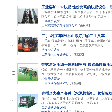
工业窑炉SCR脱硝|性价比高的脱硝设备，
工业窑炉SCR脱硝|性价比高的脱硝设备，凯瑞环保
限公司，成立于2015-04-21，经过近几年的历练与
冶金窑炉
高炉
山东凯瑞环保科技有限公司
[未核实]
二手3吨叉车转让-山东好用的二手叉车
二手3吨叉车转让，山东好用的二手叉车，青州市弥
镇南邻，于2016-01-13创办，自成立以来就致力
冶金窑炉
高炉
山东青州工程机械公司
[未核实]
带式浓缩压滤一体机哪里有-选购高性价压
带式浓缩压滤一体机哪里有，选购高性价压滤机就选
厚，技术水平高，售后服务完善。公司勤于市场发展
冶金窑炉
高炉
环保设备有限公司
[未核实]
青州众大生产各种【水泥楼板机、预制板
青州众大生产各种【水泥楼板机、预制板机、水泥板
机，楼板机根据用途不同又称作：水泥板机
窑炉机械设备
风机