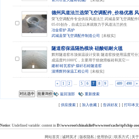
青州市众大建材机械厂
[未核实]
德州风道法兰选荣飞空调配件_价格优惠 
荣飞空调配件专业供应风道法兰 武城县荣飞空调配件制
05-01创办，自成立以来就致力于风道法兰的生
冶金窑炉
高炉
武城县荣飞空调配件制造公司
[未核实]
隧道窑保温隔热模块 硅酸铝耐火毯
辉邦隧道窑吊顶保温设计安装 隧道窑按使用温度可
成温度约1000℃，主要用于焙烧滑板砖和其它一
建材/砖瓦窑炉
煤矸石砖隧道窑
淄博辉邦保温工程公司
[未核实]
«
1
2
…
5
6
7
8
9
…
489
490
»
返回顶部
重新搜索
[
供应搜索
] [
加入收藏
] [
告诉好友
] [
打印本文
Notice
: Undefined variable: content in
D:\wwwroot\chinakiln0\wwwroot\cache\tpl\chip-z
网站首页
|
诚聘英才
|
版权隐私
|
使用协议
|
联系方式
|
关于