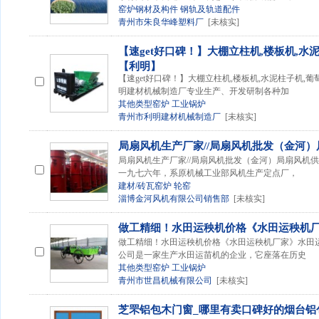
窑炉钢材及构件
钢轨及轨道配件
青州市朱良华峰塑料厂
[未核实]
【速get好口碑！】大棚立柱机,楼板机,水
【利明】
【速get好口碑！】大棚立柱机,楼板机,水泥柱子机,
明建材机械制造厂专业生产、开发研制各种加
其他类型窑炉
工业锅炉
青州市利明建材机械制造厂
[未核实]
局扇风机生产厂家//局扇风机批发（金河
局扇风机生产厂家//局扇风机批发（金河）局扇风机
一九七六年，系原机械工业部风机生产定点厂，
建材/砖瓦窑炉
轮窑
淄博金河风机有限公司销售部
[未核实]
做工精细！水田运秧机价格《水田运秧机
做工精细！水田运秧机价格《水田运秧机厂家》水田
公司是一家生产水田运苗机的企业，它座落在历史
其他类型窑炉
工业锅炉
青州市世昌机械有限公司
[未核实]
芝罘铝包木门窗_哪里有卖口碑好的烟台铝