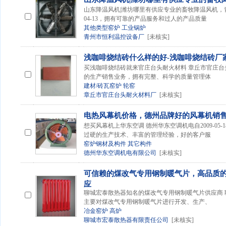
山东降温风机|潍坊哪里有供应专业的畜牧降温风机，青
04-13，拥有可靠的产品服务和过人的产品质量
其他类型窑炉
工业锅炉
青州市恒利温控设备厂
[未核实]
浅咖啡烧结砖什么样的好-浅咖啡烧结砖厂
买浅咖啡烧结砖就来官庄台头耐火材料 章丘市官庄
的生产销售业务，拥有完整、科学的质量管理体
建材/砖瓦窑炉
轮窑
章丘市官庄台头耐火材料厂
[未核实]
电热风幕机价格，德州品牌好的风幕机销
想买风幕机上华东空调 德州华东空调机电自2009-05
过硬的生产技术、丰富的管理经验，好的客户服
窑炉钢材及构件
其它构件
德州华东空调机电有限公司
[未核实]
可信赖的煤改气专用钢制暖气片，高品质
应
聊城宏泰散热器知名的煤改气专用钢制暖气片供应商
主要对煤改气专用钢制暖气片进行开发、生产、
冶金窑炉
高炉
聊城市宏泰散热器有限责任公司
[未核实]