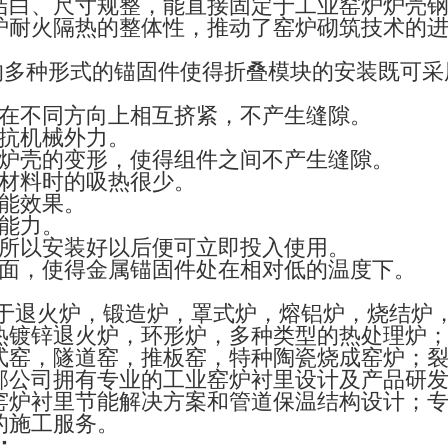
洁白、尺寸规整，能直接固定于工业窑炉炉壳
耐火隔热的整体性，推动了窑炉砌筑技术的进步分类
的多种形式的锚固件使得折叠模块的安装既可采
会在不同方向上相互挤紧，不产生缝隙。
抵抗机械外力。
补炉壳的变形，使得组件之间不产生缝隙。
热材料时的吸热很少。
节能效果。
的能力。
，所以安装好以后便可立即投入使用。
热面，使得金属锚固件处在相对低的温度下。
于退火炉，锻造炉，罩式炉，熔铝炉，烧结炉
热镀锌退火炉，环形炉，多种类型的热处理炉
式窑，隧道窑，推板窑，特种陶瓷烧成窑炉；
邦公司拥有专业的工业窑炉衬里设计及产品研
窑炉衬里节能解决方案和管道保温结构设计；
的施工服务。
：