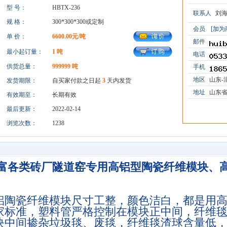
型 号：
HBTX-236
联系人
刘海萍
规 格：
300*300*300或定制
会员
[加为
单 价：
6600.00元/吨
邮件
最小起订量：
1 吨
电话
供货总量：
999999 吨
手机
地区
山东-
发货期限：
自买家付款之日起
3
天内发货
地址
山东
有效期至：
长期有效
最后更新：
2022-02-14
浏览次数：
1238
富各类砖厂隧道窑专用高铝型陶瓷纤维模块、
铝陶瓷纤维模块尺寸工整，颜色洁白，都是用高
家标准，塑料管严格控制在模块正中间，纤维
块中间掺杂垃圾毯、废毯，纤维毯渣球含量低