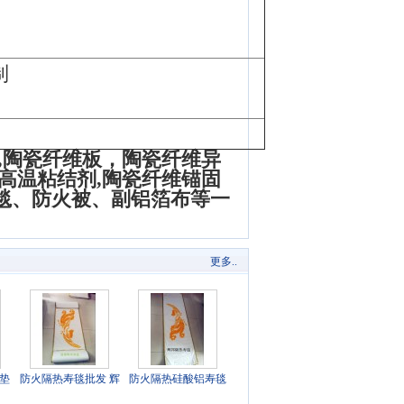
制
,陶瓷纤维板，陶瓷纤维异
高温粘结剂,陶瓷纤维锚固
毯、防火被、副铝箔布等一
更多..
垫
防火隔热寿毯批发 辉
防火隔热硅酸铝寿毯
垫