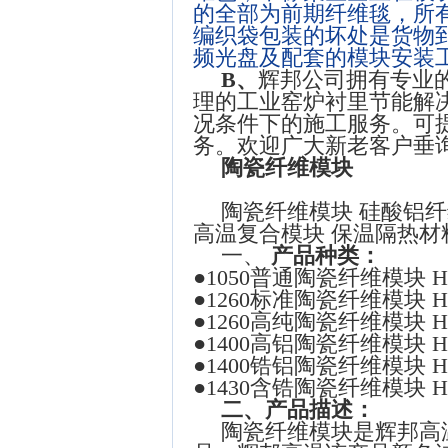
的全部为前期纤维毯，所
编织袋包装的坏处是货物
频光盘及配套的模块安装
B
、
辉邦公司拥有专业
理的工业窑炉衬里节能解
况条件下的施工服务。可提
务。欢迎广大新老客户垂询、洽谈
陶瓷纤维模块
陶瓷纤维模块 硅酸铝纤
高温复合模块 保温隔热材
一、
产品种类：
●1050普通陶瓷纤维模块 H
●1260标准陶瓷纤维模块 H
●1260高纯陶瓷纤维模块 H
●1400高铝陶瓷纤维模块 H
●1400锆铝陶瓷纤维模块 H
●1430含锆陶瓷纤维模块 H
二、产品描述：
陶瓷纤维模块是辉邦高