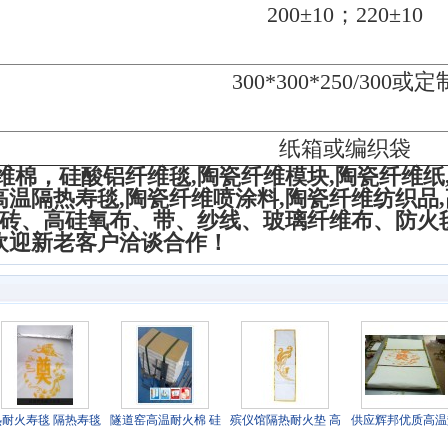
200±10；220±10
300*300*250/300或定
纸箱或编织袋
维棉，硅酸铝纤维毯,陶瓷纤维模块,陶瓷纤维纸
温隔热寿毯,陶瓷纤维喷涂料,陶瓷纤维纺织品,
来石砖、高硅氧布、带、纱线、玻璃纤维布、防火
欢迎新老客户洽谈合作！
热耐火寿毯 隔热寿毯
隧道窑高温耐火棉 硅
殡仪馆隔热耐火垫 高
供应辉邦优质高温