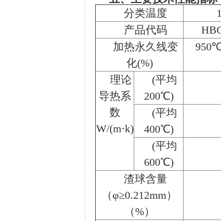
分类温度
产品代码
HBG
加热永久线变
950℃
化(%)
理论
(平均
导热系
200℃)
数
(平均
W/(m·k)
400℃)
(平均
600℃)
渣球含量
（φ≥0.212mm）
（%）