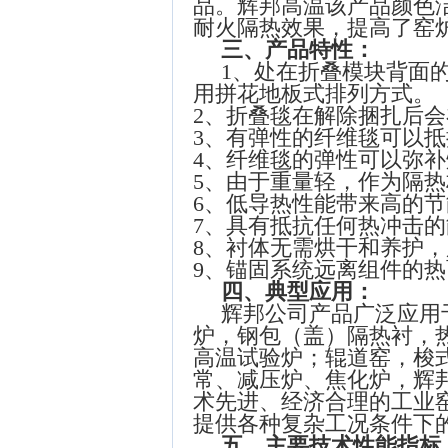
品。辉邦高温该产品颜色
耐火隔热效果，提高了窑炉
三、产品特性：
1、处在折叠模块背面
用拼花地板式排列方式。
2、折叠毯在解除捆扎后
3、有弹性的纤维毯可以
4、纤维毯的弹性可以弥
5、由于重量轻，作为隔
6、低导热性能带来高的
7、具有抵抗任何热冲击
8、衬体无需烘干和养护
9、锚固系统远离组件的
四、典型应用：
辉邦公司产品广泛应用
炉，钢包（盖）隔热衬，
高温试验炉；辊道窑，梭
常、减压炉、焦化炉，辉
术先进、经济合理的工业
提供各种复杂工况条件下
五、
主要技术性能指标