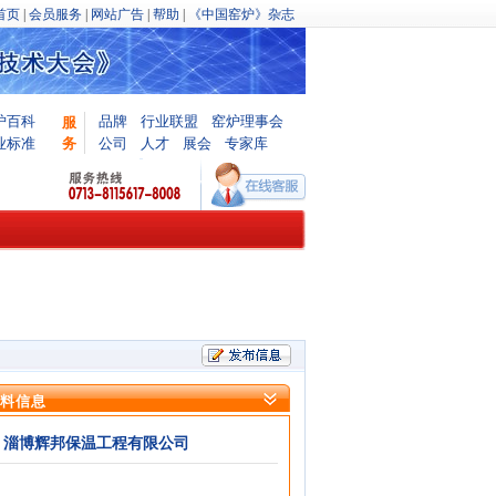
首页
|
会员服务
|
网站广告
|
帮助
|
《中国窑炉》杂志
炉百科
品牌
行业联盟
窑炉理事会
服
业标准
务
公司
人才
展会
专家库
料信息
淄博辉邦保温工程有限公司