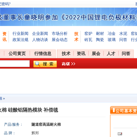
记密码?
行业新闻
企业新闻
市场分析
窑炉
耐材
冶金
水泥
窑
资
技
讯
政策法规
人物访谈
展会动态
术
砖瓦
陶瓷
玻璃
问答
行
公司黄页
行情信息
技术
资讯
展会
人才
问答
棉
»
棉 硅酸铝隔热模块 补偿毯
公司基本资
产品/服务：
隧道窑高温耐火棉
品 牌：
辉邦