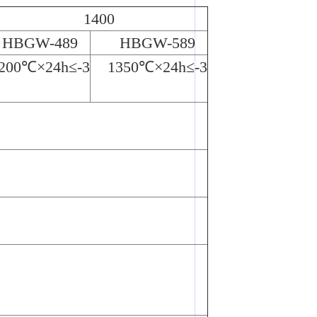
1400
HBGW-489
HBGW-589
200℃×24h≤-3
1350℃×24h≤-3