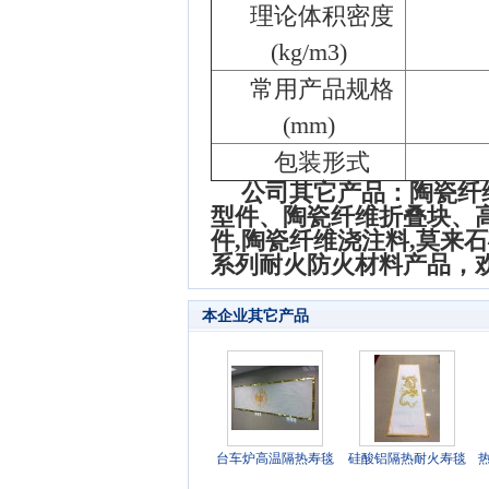
理论体积密度
(kg/m3)
常用产品规格
(mm)
包装形式
公司其它产品：
陶瓷纤
型件、陶瓷纤维折叠块、高
件,陶瓷纤维浇注料,莫
系列耐火防火材料产品，
本企业其它产品
台车炉高温隔热寿毯
硅酸铝隔热耐火寿毯
专