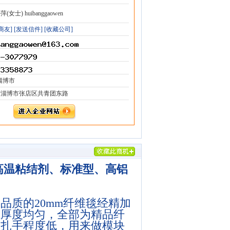
(女士) huibanggaowen
商友]
[发送信件]
[收藏公司]
淄博市
省淄博市张店区共青团东路
高温粘结剂、标准型、高铝
品质的20mm纤维毯经精加
毯厚度均匀，全部为精品纤
，扎手程度低，用来做模块