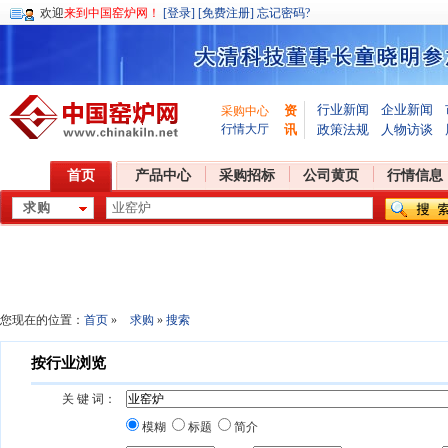
欢迎
来到中国窑炉网！
[登录]
[免费注册]
忘记密码?
行业新闻
企业新闻
资
采购中心
行情大厅
讯
政策法规
人物访谈
首页
产品中心
采购招标
公司黄页
行情信息
您现在的位置：
首页
»
求购
»
搜索
按行业浏览
关 键 词：
模糊
标题
简介