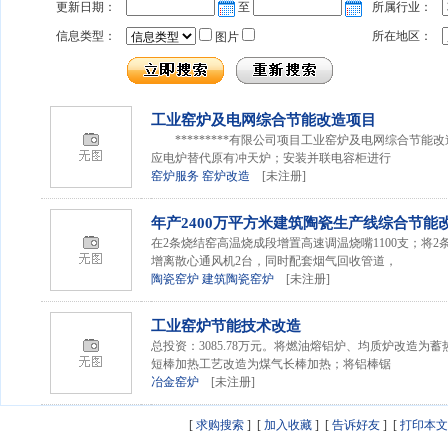
更新日期：
至
所属行业：
信息类型：
所在地区：
图片
工
业窑炉
及电网综合节能改造项目
*********有限公司项目工
业窑炉
及电网综合节能改
应电炉替代原有冲天炉；安装并联电容柜进行
窑炉服务
窑炉改造
[未注册]
年产2400万平方米建筑陶瓷生产线综合节能
在2条烧结窑高温烧成段增置高速调温烧嘴1100支；将
增离散心通风机2台，同时配套烟气回收管道，
陶瓷窑炉
建筑陶瓷窑炉
[未注册]
工
业窑炉
节能技术改造
总投资：3085.78万元。将燃油熔铝炉、均质炉改造为
短棒加热工艺改造为煤气长棒加热；将铝棒锯
冶金窑炉
[未注册]
[
求购搜索
] [
加入收藏
] [
告诉好友
] [
打印本文