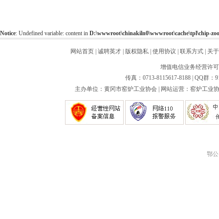
Notice
: Undefined variable: content in
D:\wwwroot\chinakiln0\wwwroot\cache\tpl\chip-z
网站首页
|
诚聘英才
|
版权隐私
|
使用协议
|
联系方式
|
关于
增值电信业务经营许可证：
传真：0713-8115617-8188 | QQ群：9
主办单位：黄冈市窑炉工业协会 | 网站运营：窑炉工业协会
鄂公网