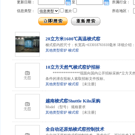
更新日期：
至
所属行业：
信息类型：
所在地区：
图片
20立方米1600℃高温梭
式窑
梭
式窑
内腔尺寸：长宽高=633018761610毫米 详细介绍
其他类型窑炉
梭式窑
10立方天然气梭
式窑
炉招标
***************现面向国内公开招标采购*立方天
条件的潜在投标人索取招标文件投标。
其他类型窑炉
梭式窑
[未注册]
越南梭
式窑
Shuttle Kiln采购
Model （型号） 规格要求
其他类型窑炉
梭式窑
[未注册]
全自动还原焰梭
式窑
控制技术