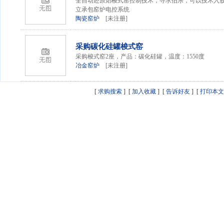
全自动还原焰梭
式窑
控制技术，寻求伯乐，可以技术入
立承包窑炉电控系统
陶瓷窑炉
[未注册]
采购碳化硅罐梭
式窑
采购梭
式窑
2座，产品：碳化硅罐，温度：1550度
冶金窑炉
[未注册]
[
求购搜索
] [
加入收藏
] [
告诉好友
] [
打印本文