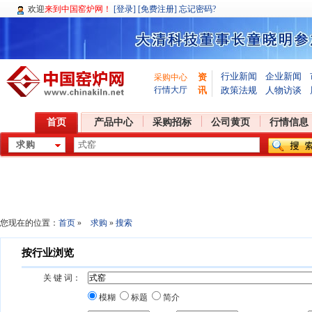
欢迎
来到中国窑炉网！
[登录]
[免费注册]
忘记密码?
行业新闻
企业新闻
资
采购中心
行情大厅
讯
政策法规
人物访谈
首页
产品中心
采购招标
公司黄页
行情信息
您现在的位置：
首页
»
求购
»
搜索
按行业浏览
关 键 词：
模糊
标题
简介