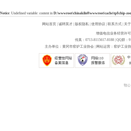
Notice
: Undefined variable: content in
D:\wwwroot\chinakiln0\wwwroot\cache\tpl\chip-z
网站首页
|
诚聘英才
|
版权隐私
|
使用协议
|
联系方式
|
关于
增值电信业务经营许可证：
传真：0713-8115617-8188 | QQ群：9
主办单位：黄冈市窑炉工业协会 | 网站运营：窑炉工业协会
鄂公网