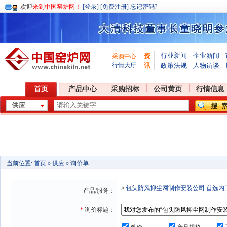
欢迎
来到中国窑炉网！
[登录]
[免费注册]
忘记密码?
行业新闻
企业新闻
资
采购中心
行情大厅
讯
政策法规
人物访谈
首页
产品中心
采购招标
公司黄页
行情信息
当前位置:
首页
»
供应
» 询价单
»
包头防风抑尘网制作安装公司 首选内
产品/服务：
*
询价标题：