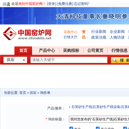
欢迎
来到中国窑炉网！
[登录]
[免费注册]
忘记密码?
行业新闻
企业新闻
资
采购中心
行情大厅
讯
政策法规
人物访谈
首页
产品中心
采购招标
公司黄页
行情信息
当前位置:
首页
»
供应
» 询价单
»
石英砂生产线|石英砂生产线设备|石
产品/服务：
*
询价标题：