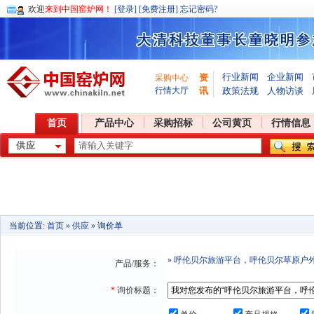
欢迎
来到中国窑炉网！
[登录]
[免费注册]
忘记密码?
行业新闻
企业新闻
资
采购中心
行情大厅
讯
政策法规
人物访谈
首页
产品中心
采购招标
公司黄页
行情信息
当前位置:
首页
»
供应
» 询价单
»
呼伦贝尔旅游平台，呼伦贝尔草原户
产品/服务：
*
询价标题：