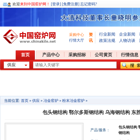
欢迎
来到中国窑炉网！
[登录]
[免费注册]
忘记密码?
行业新闻
企业新闻
资
采购中心
行情大厅
讯
政策法规
人物访谈
首页
产品中心
采购招标
公司黄页
行情信息
当前位置:
首页
»
供应
»
冶金窑炉
»
粉末冶金窑炉
»
包头钢结构 鄂尔多斯钢结构 乌海钢结构 东
包头钢结构 
产品/服务：
钢结构