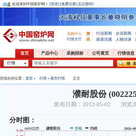
欢迎
来到中国窑炉网！
[登录]
[免费注册]
忘记密码?
行业新闻
企业新闻
资
采购中心
行情大厅
讯
政策法规
人物访谈
首页
产品中心
采购招标
公司黄页
行情信息
您现在的位置：
首页
»
行情
»
股市行情
正文
濮耐股份 (002225
发布日期：2012-05-02 浏览
分时图：