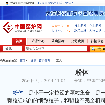
欢迎
来到中国窑炉网！
[登录]
[免费注册]
忘记密码?
行业新闻
企业新闻
资
采购中心
行情大厅
讯
政策法规
人物访谈
首页
产品中心
采购招标
公司黄页
行情信息
您现在的位置：
首页
»
资讯
»
窑炉百科
正文
粉体
发布日期：2014-11-04 来源：中国窑
粉体
，是小于一定粒径的颗粒集合，是
颗粒组成的的细微粒子，和颗粒不完全相