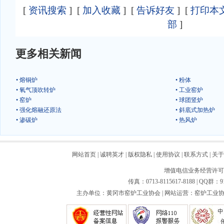
[
资讯搜索
] [
加入收藏
] [
告诉好友
] [
打印本
部
]
更多相关新闻
• 熔铜炉
• 粉体
• 氧气顶吹转炉
• 工业窑炉
• 窑炉
• 球团竖炉
• 强化熔融还原法
• 斜底式加热炉
• 渗碳炉
• 热风炉
网站首页
|
诚聘英才
|
版权隐私
|
使用协议
|
联系方式
|
关于
增值电信业务经营许可证：
传真：0713-8115617-8188 | QQ群：9
主办单位：黄冈市窑炉工业协会 | 网站运营：窑炉工业协会