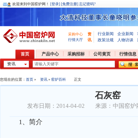
欢迎
来到中国窑炉网！
[登录]
[免费注册]
忘记密码?
行业新闻
企业新闻
资
采购中心
行情大厅
讯
政策法规
人物访谈
首页
产品中心
采购招标
公司黄页
行情信息
您现在的位置：
首页
»
资讯
»
窑炉百科
正文
石灰窑
发布日期：2014-04-02 来源：中国窑
1、简介