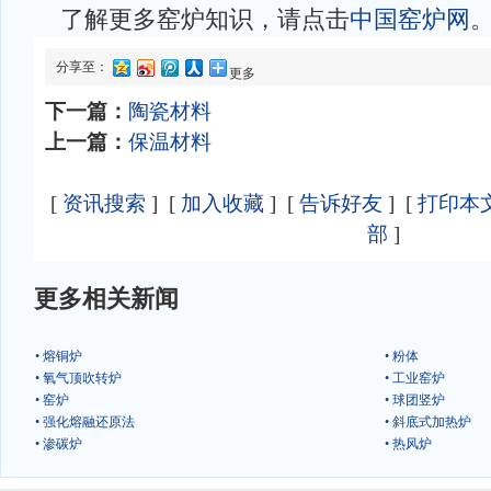
了解更多窑炉知识，请点击
中国窑炉网
分享至：
更多
下一篇：
陶瓷材料
上一篇：
保温材料
[
资讯搜索
] [
加入收藏
] [
告诉好友
] [
打印本
部
]
更多相关新闻
• 熔铜炉
• 粉体
• 氧气顶吹转炉
• 工业窑炉
• 窑炉
• 球团竖炉
• 强化熔融还原法
• 斜底式加热炉
• 渗碳炉
• 热风炉