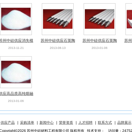
苏州中硅供应消失模
苏州中硅供应石英陶
苏州中硅供应石英陶
苏州
铸造专用石英砂
瓷辊道
瓷辊道
2013-11-21
2013-08-13
2013-01-06
供应高品质高纯熔融
石英砂
2013-01-06
|
供应产品
|
采购清单
|
新闻中心
|
荣誉资质
|
人才招聘
|
联系方式
|
品牌展示
Copyright©2026 苏州中硅材料工程有限公司 版权所有 技术支持：
访问量：2475