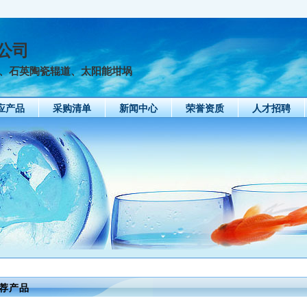
公司
板、石英陶瓷辊道、太阳能坩埚
应产品
采购清单
新闻中心
荣誉资质
人才招聘
苏州中硅供应石英陶瓷型砖
荐产品
2013-01-06