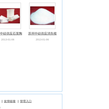
中硅供应石英陶
苏州中硅供应消失模
瓷型砖
铸造专用石英砂
2013-01-06
2013-01-06
|
友情链接
|
管理入口
2