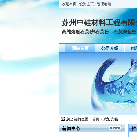
收藏本页
|
设为主页
|
随便看看
苏州中硅材料工程有限
高纯熔融石英砂/石英粉、石英陶瓷
网站首页
公司介绍
供
友情链接
您当前的位置：
首页
» 欢迎光临
新闻中心
推