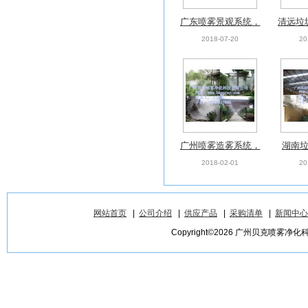
广东喷雾景观系统，
清远垃
景区公园人造雾，景
除臭
2018-07-20
20
观人造雾设备
备，环
广州喷雾造雾系统，
湖南
人造雾机喷雾，景区
臭，喷
2018-02-01
20
造雾设备厂家
臭，
网站首页
|
公司介绍
|
供应产品
|
采购清单
|
新闻中心
Copyright©2026 广州贝克喷