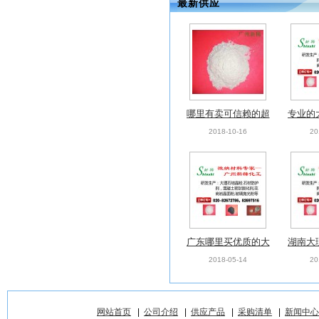
最新供应
哪里有卖可信赖的超
专业的
微细低钠活性氢氧化
光粉_
2018-10-16
20
铝_出售超微细低钠
大
活性氢氧化铝
广东哪里买优质的大
湖南大
理石结晶粉 ，专业
粉——
2018-05-14
20
的天然大理石纳米晶
理石
面剂
网站首页
|
公司介绍
|
供应产品
|
采购清单
|
新闻中心