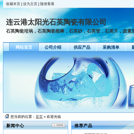
收藏本页
|
设为主页
|
随便看看
连云港太阳光石英陶瓷有限公司
石英陶瓷坩埚，石英陶瓷棍棒，石英砂，石英管，石英片，卤素
网站首页
公司介绍
供应产品
采购清单
友情链接
石英砂
2012-08-31
20
您当前的位置：
首页
» 欢迎光临
石英陶瓷坩埚
新闻中心
推荐产品
2012-08-31
20