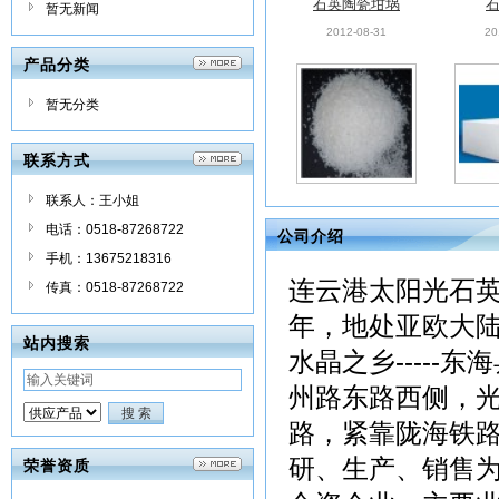
暂无新闻
产品分类
暂无分类
联系方式
石英砂
2012-08-31
20
联系人：王小姐
电话：0518-87268722
公司介绍
手机：13675218316
连云港太阳光石英
传真：0518-87268722
年，地处亚欧大
站内搜索
水晶之乡-----
石英陶瓷坩埚
州路东路西侧，
2012-08-31
20
路，紧靠陇海铁
研、生产、销售
荣誉资质