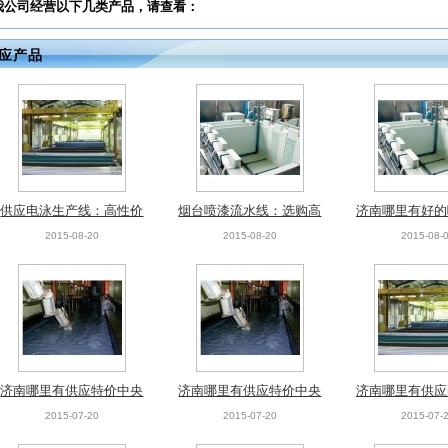
我公司经营以下几类产品，请查看：
应产品
供应电泳生产线：高性价
烟台喷漆流水线：选购高
济南哪里有好的
电泳生产线，鑫泽倾力推
质量的喷漆流水线首选鑫
线：优惠的喷
2015-08-20
2015-08-20
2015-08-
荐
泽
济南哪里有供应特价中央
济南哪里有供应特价中央
济南哪里有供应
除尘系统——中央除尘系
除尘系统——中央除尘系
泳生产线|电泳
2015-07-20
2015-07-20
2015-07-
统价格如何
统价格如何