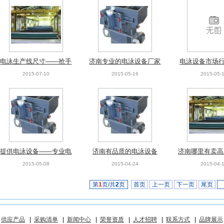
电泳生产线尺寸——抢手
济南专业的电泳设备厂家
电泳设备市场行
的电泳生产线价格怎么样
推荐：最好的电泳设备
的电泳设备品
2015-07-10
2015-05-16
2015-05-
提供电泳设备——专业电
济南有品质的电泳设备
济南哪里有卖高
泳设备品牌介绍
泳生产
2015-05-08
2015-04-24
2015-04-
第
1
页/共
2
页
首页
上一页
下一页
尾页
|
供应产品
|
采购清单
|
新闻中心
|
荣誉资质
|
人才招聘
|
联系方式
|
品牌展示