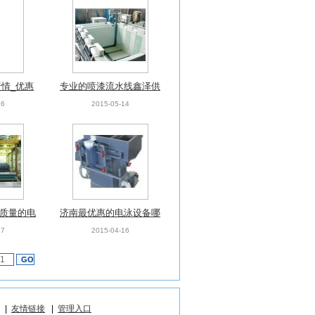
情_优惠
专业的喷漆流水线鑫泽供
牌推荐
应
16
2015-05-14
质量的电
济南最优惠的电泳设备哪
线
里买 电泳设备尺寸
17
2015-04-16
|
友情链接
|
管理入口