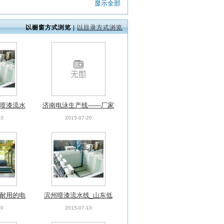
显示全部
以橱窗方式浏览
|
以目录方式浏览
喷漆流水
济南电泳生产线——厂家
漆流水线
直销电泳生产线推荐
03
2015-07-20
耐用的电
滨州喷漆流水线_山东低
生产线型号
价喷漆流水线供应
20
2015-07-13