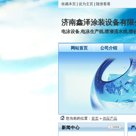
收藏本页
|
设为主页
|
随便看看
济南鑫泽涂装设备有限
电泳设备,电泳生产线,喷漆流水线,喷
网站首页
公司介绍
供
友情链接
您当前的位置：
首页
»
供应产品
新闻中心
产