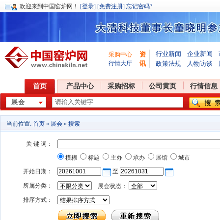
欢迎
来到中国窑炉网！
[登录]
[免费注册]
忘记密码?
行业新闻
企业新闻
资
采购中心
行情大厅
讯
政策法规
人物访谈
首页
产品中心
采购招标
公司黄页
行情信息
当前位置:
首页
»
展会
»
搜索
关 键 词：
模糊
标题
主办
承办
展馆
城市
开始日期：
至
所属分类：
展会状态：
排序方式：