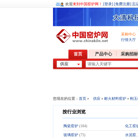
欢迎
来到中国窑炉网！
[登录]
[免费注册]
忘
采购中心
行情大厅
首页
产品中心
采购招标
您现在的位置：
首页
»
供应
»
耐火材料窑炉
»
刚玉
按行业浏览
陶瓷窑炉
(184)
化工窑
玻璃窑炉
(75)
水泥窑