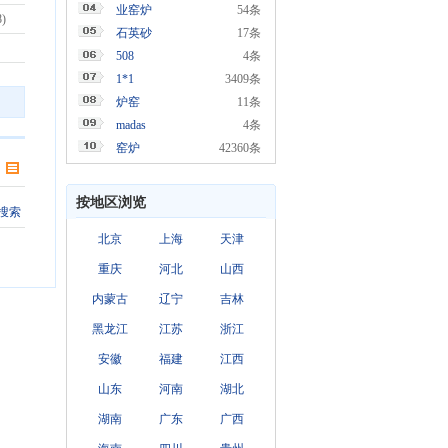
业窑炉
54条
8)
石英砂
17条
508
4条
1*1
3409条
炉窑
11条
madas
4条
窑炉
42360条
按地区浏览
搜索
北京
上海
天津
重庆
河北
山西
内蒙古
辽宁
吉林
黑龙江
江苏
浙江
安徽
福建
江西
山东
河南
湖北
湖南
广东
广西