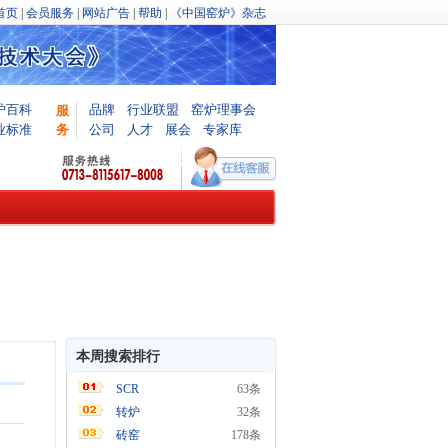
首页
|
会员服务
|
网站广告
|
帮助
|
《中国窑炉》杂志
炉百科
品牌
行业联盟
窑炉理事会
服
业标准
务
公司
人才
展会
专家库
本周搜索排行
SCR
63条
转炉
32条
砖窑
178条