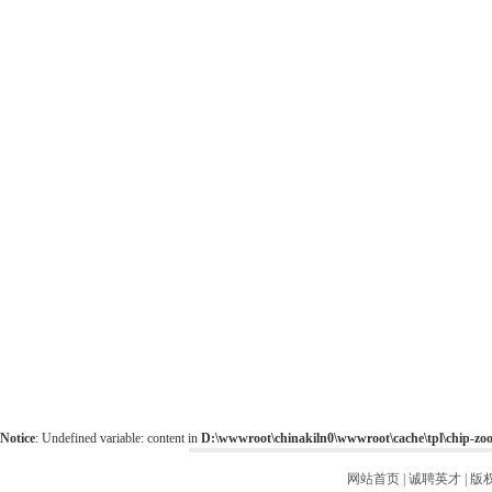
Notice
: Undefined variable: content in
D:\wwwroot\chinakiln0\wwwroot\cache\tpl\chip-z
网站首页
|
诚聘英才
|
版