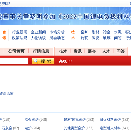
记密码?
行业新闻
企业新闻
市场分析
窑炉
耐材
冶金
水泥
窑
资
技
讯
政策法规
人物访谈
展会动态
术
砖瓦
陶瓷
玻璃
问答
行
公司黄页
行情信息
技术
资讯
展会
人才
问答
砖高温窑
炉
(229)
冶金窑炉
(268)
建材/砖瓦窑炉
(633)
耐火材料窑炉
(133)
、石灰窑
(62)
电炉
(204)
其他类型窑炉
(157)
定型耐火材料
(641)