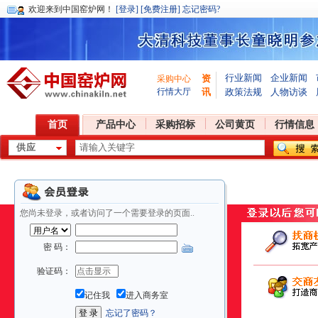
欢迎
来到中国窑炉网！
[登录]
[免费注册]
忘记密码?
行业新闻
企业新闻
资
采购中心
行情大厅
讯
政策法规
人物访谈
首页
产品中心
采购招标
公司黄页
行情信息
您尚未登录，或者访问了一个需要登录的页面..
密 码：
验证码：
记住我
进入商务室
忘记了密码？