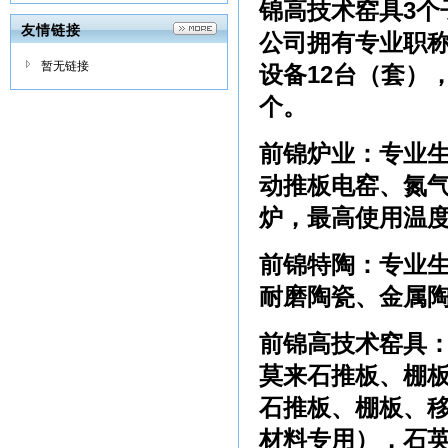
锦高技术窑具
3
个
友情链接
公司拥有专业职
暂无链接
设备
12
台（套）
个。
前锦炉业
：专业
动推板电窑、氮
炉，最高使用温
前锦特陶
：专业
耐磨陶瓷、金属
前锦高技术窑具
莫来石推板、棚
石推板、棚板、
材料专用），石