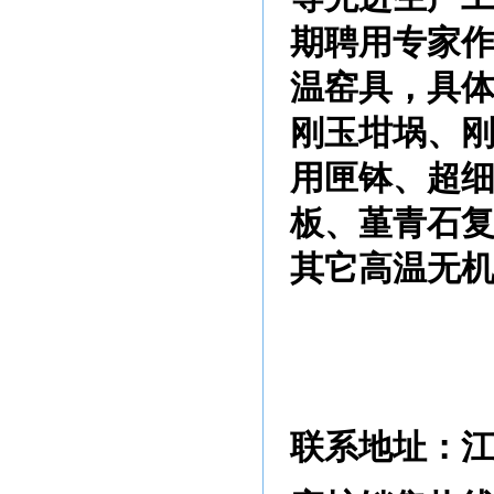
期聘用专家
温窑具，具
刚玉坩埚、
用匣钵、超
板、堇青石复
其它高温无
联系地址：