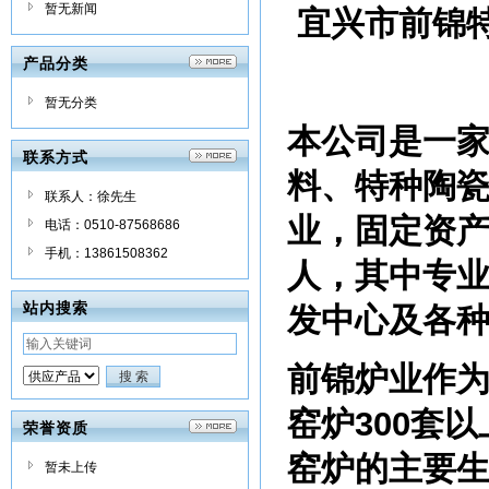
暂无新闻
宜兴市前锦
产品分类
暂无分类
本公司是一
联系方式
料、特种陶
联系人：徐先生
业，固定资
电话：0510-87568686
手机：13861508362
人，其中专业
站内搜索
发中心及各
前锦炉业作
窑炉
300套
荣誉资质
窑炉的主要
暂未上传