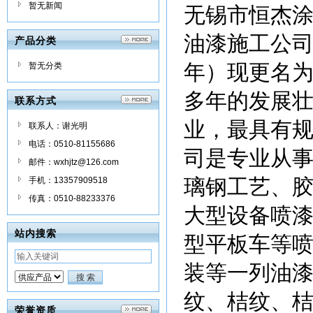
暂无新闻
无锡市恒杰
油漆施工公司
产品分类
年）现更名
暂无分类
多年的发展
联系方式
业，最具有
联系人：谢光明
电话：0510-81155686
司是专业从
邮件：wxhjtz@126.com
璃钢工艺、
手机：13357909518
传真：0510-88233376
大型设备喷
站内搜索
型平板车等
装等一列油
纹、桔纹、桔
荣誉资质